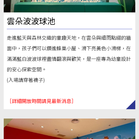
雲朵波波球池
走進藍天與森林交織的童趣天地，在雲朵與細雨點綴的牆
面中，孩子們可以鑽進蜂巢小屋、滑下亮黃色小滑梯，在
滿滿藍白波波球裡盡情翻滾與歡笑，是一座專為幼童設計
的安心探索空間。
(入場請穿著襪子)
［詳細開放時間請見最新消息］