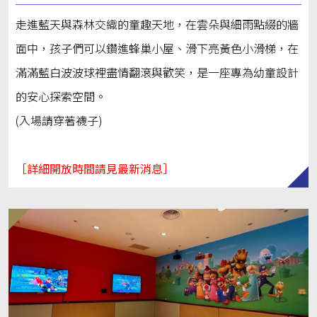
走進藍天與森林交織的童趣天地，在雲朵與細雨點綴的牆
面中，孩子們可以鑽進蜂巢小屋、滑下亮黃色小滑梯，在
滿滿藍白波波球裡盡情翻滾與歡笑，是一座專為幼童設計
的安心探索空間。
(入場請穿著襪子)
［詳細開放時間請見最新消息］