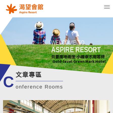
WELCOME TO
WELCOME TO
WELCOME TO
WELCOME TO
ASPIRE RESORT
ASPIRE RESORT
ASPIRE RESORT
ASPIRE RESORT
花正開 樹輕曳 你聽見了嗎?
只要席地而坐 小確幸不用等待
綠意萌動迎朝曦
花正開 樹輕曳 你聽見了嗎?
Gold-level Green Mark Hotel
Gold-level Green Mark Hotel
Gold-level Green Mark Hotel
Gold-level Green Mark Hotel
文章專區
C
onference Rooms