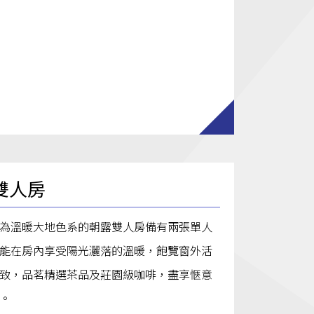
雙人房
為溫暖大地色系的朝露雙人房備有兩張單人
能在房內享受陽光灑落的溫暖，飽覽窗外活
致，品茗精選茶品及莊園級咖啡，盡享愜意
。