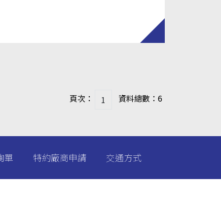
頁次：
資料總數：6
詢單
特約廠商申請
交通方式