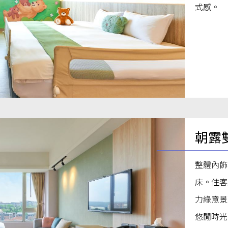
式感。
朝露
整體內飾
床。住客
力綠意景
悠閒時光