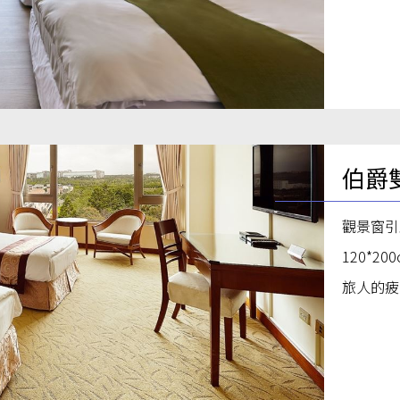
伯爵
觀景窗引
120*
旅人的疲