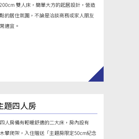
0×200cm 雙人床，簡單大方的起居設計，營造
鬆的居住氛圍，不論是洽談商務或家人朋友
常適宜。
主題四人房
四人房備有輕暖舒適的二大床，房內設有
R櫸木攀爬架，入住贈送「主題房限定50cm紀念