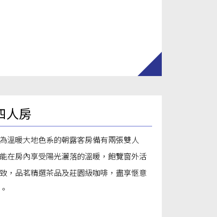
四人房
為溫暖大地色系的朝露客房備有兩張雙人
能在房內享受陽光灑落的溫暖，飽覽窗外活
致，品茗精選茶品及莊園級咖啡，盡享愜意
。