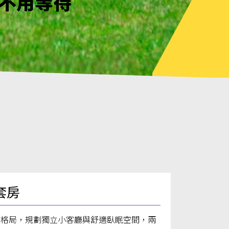
見了嗎?
幸不用等待
見了嗎?
套房
敞格局，規劃獨立小客廳與舒適臥眠空間，兩