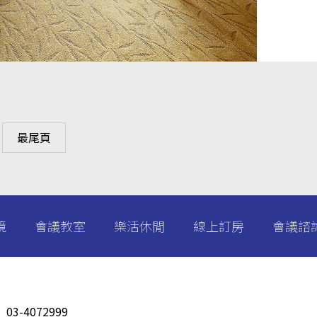
最尾頁
境
會議教室
樂活休閒
線上訂房
會議諮
：
03-4072999