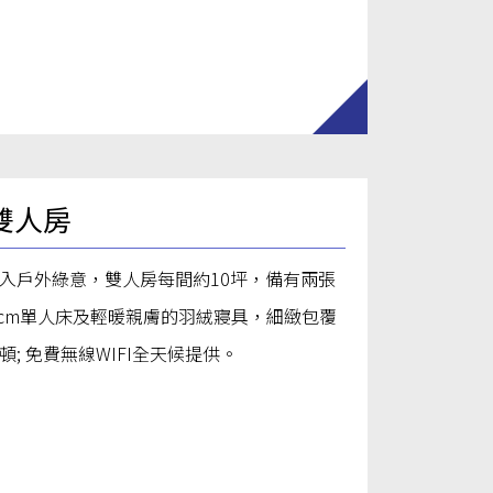
雙人房
入戶外綠意，雙人房每間約10坪，備有兩張
200cm單人床及輕暖親膚的羽絨寢具，細緻包覆
頓; 免費無線WIFI全天候提供。