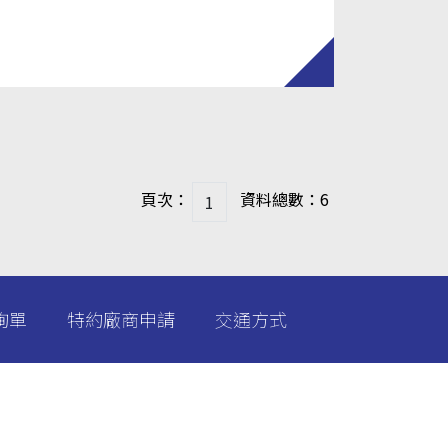
頁次：
資料總數：6
詢單
特約廠商申請
交通方式