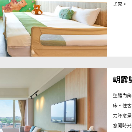
式感。
朝露
整體內飾
床。住客
力綠意景
悠閒時光