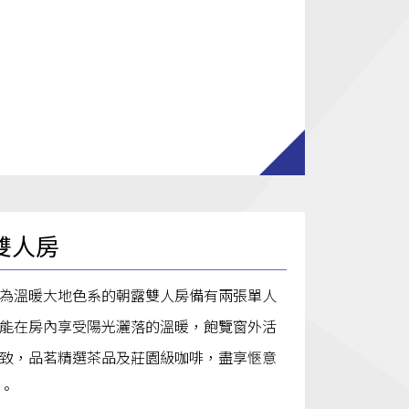
雙人房
為溫暖大地色系的朝露雙人房備有兩張單人
能在房內享受陽光灑落的溫暖，飽覽窗外活
致，品茗精選茶品及莊園級咖啡，盡享愜意
。