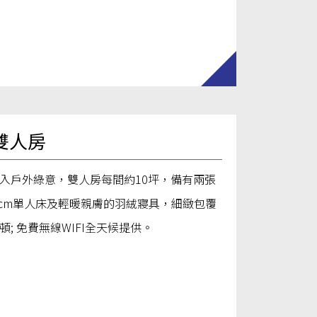
雙人房
入戶外綠意，雙人房每間約10坪，備有兩張
200cm單人床及輕暖親膚的羽絨寢具，細緻包覆
頓; 免費無線WIFI全天候提供。