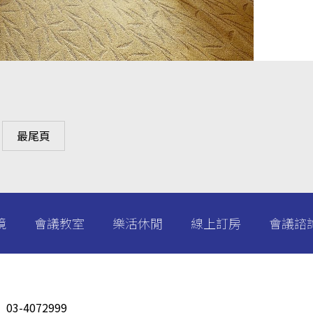
最尾頁
境
會議教室
樂活休閒
線上訂房
會議諮
：
03-4072999