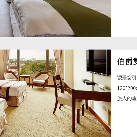
伯爵
觀景窗引
120*
旅人的疲