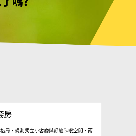
見了嗎?
幸不用等待
見了嗎?
套房
敞格局，規劃獨立小客廳與舒適臥眠空間，兩