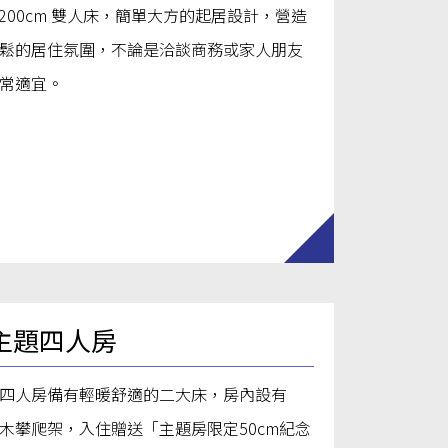
0×200cm 雙人床，簡單大方的起居設計，營造
鬆的居住氛圍，不論是洽談商務或家人朋友
常適宜。
主題四人房
四人房備有輕暖舒適的二大床，房內設有
R櫸木攀爬架，入住贈送「主題房限定50cm紀念