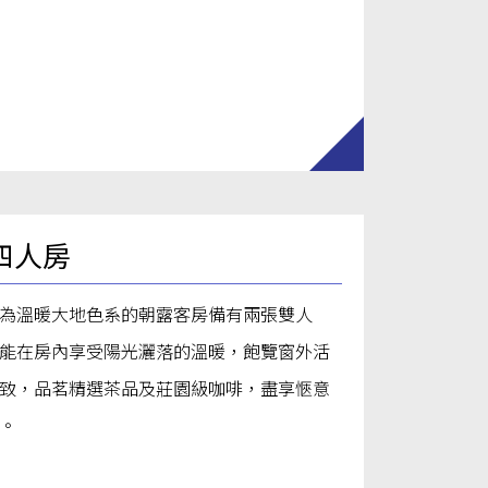
四人房
為溫暖大地色系的朝露客房備有兩張雙人
能在房內享受陽光灑落的溫暖，飽覽窗外活
致，品茗精選茶品及莊園級咖啡，盡享愜意
。