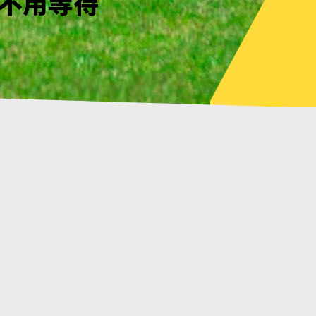
見了嗎?
幸不用等待
見了嗎?