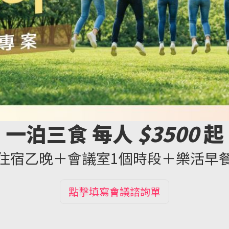
一泊三食 每人
$3500
起
住宿乙晚＋會議室1個時段＋樂活早
點擊填寫會議諮詢單