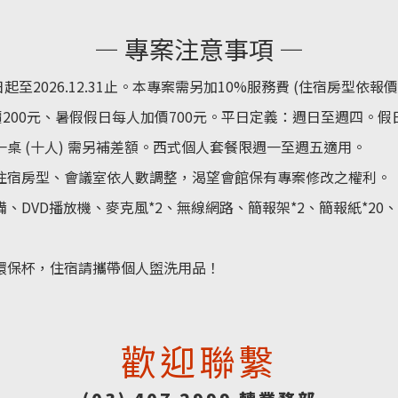
— 專案注意事項 —
至2026.12.31止。本專案需另加10%服務費 (住宿房型依報
價200元、暑假假日每人加價700元。平日定義：週日至週四。
桌 (十人) 需另補差額。西式個人套餐限週一至週五適用。
住宿房型、會議室依人數調整，渴望會館保有專案修改之權利。
DVD播放機、麥克風*2、無線網路、簡報架*2、簡報紙*20、
環保杯，住宿請攜帶個人盥洗用品！
歡迎聯繫