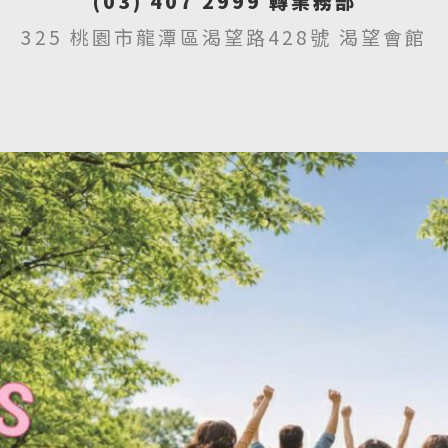
(03) 407 2999 轉業務部
325 桃園市龍潭區渴望路428號 渴望會館