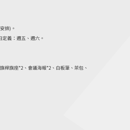
價安排)。
假日定義：週五、週六。
旗桿旗座*2、會議海報*2、白板筆、茶包、