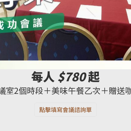
每人
$780
起
議室2個時段＋美味午餐乙次＋贈送
點擊填寫會議諮詢單