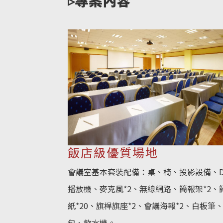
▹專案內容
飯店級優質場地
會議室基本套裝配備：桌、椅、投影設備、D
播放機、麥克風*2、無線網路、簡報架*2、
紙*20、旗桿旗座*2、會議海報*2、白板筆
包、飲水機。