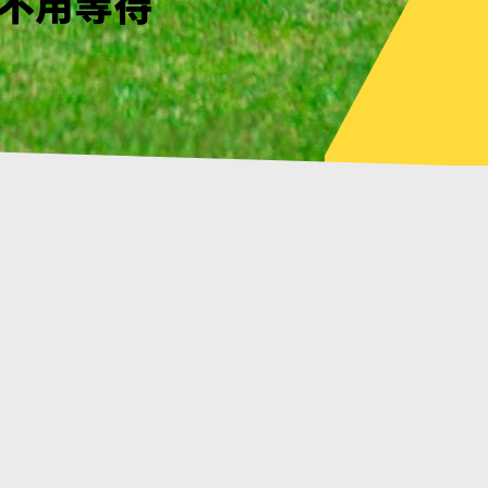
見了嗎?
幸不用等待
見了嗎?