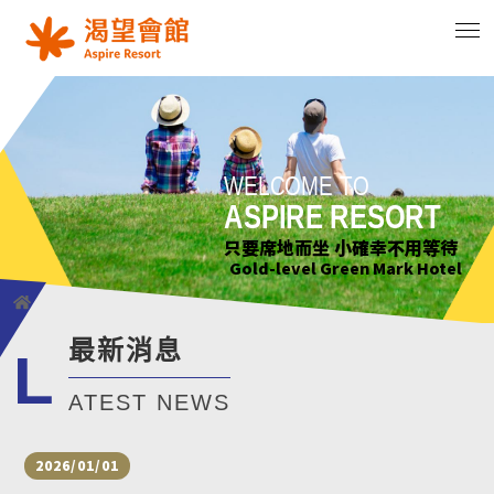
WELCOME TO
WELCOME TO
WELCOME TO
WELCOME TO
ASPIRE RESORT
ASPIRE RESORT
ASPIRE RESORT
ASPIRE RESORT
花正開 樹輕曳 你聽見了嗎?
只要席地而坐 小確幸不用等待
綠意萌動迎朝曦
花正開 樹輕曳 你聽見了嗎?
Gold-level Green Mark Hotel
Gold-level Green Mark Hotel
Gold-level Green Mark Hotel
Gold-level Green Mark Hotel
最新消息
L
ATEST NEWS
2026/01/01