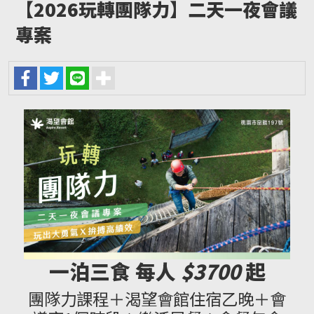
【2026玩轉團隊力】二天一夜會議
專案
一泊三食 每人
$3700
起
團隊力課程＋渴望會館住宿乙晚＋會