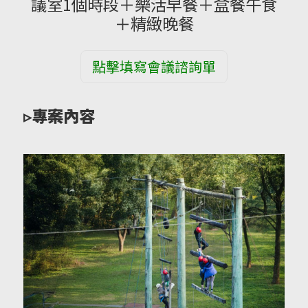
議室1個時段＋樂活早餐＋盒餐午食
＋精緻晚餐
點擊填寫會議諮詢單
▹專案內容