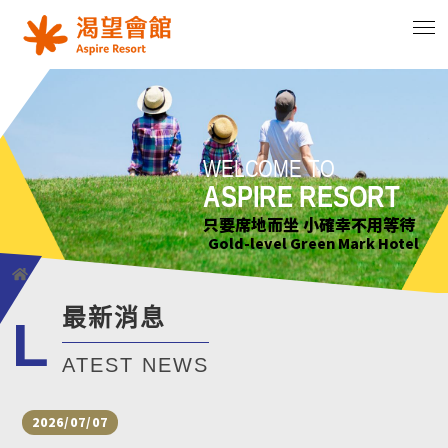
WELCOME TO
WELCOME TO
WELCOME TO
WELCOME TO
ASPIRE RESORT
ASPIRE RESORT
ASPIRE RESORT
ASPIRE RESORT
花正開 樹輕曳 你聽見了嗎?
只要席地而坐 小確幸不用等待
綠意萌動迎朝曦
花正開 樹輕曳 你聽見了嗎?
Gold-level Green Mark Hotel
Gold-level Green Mark Hotel
Gold-level Green Mark Hotel
Gold-level Green Mark Hotel
最新消息
L
ATEST NEWS
2026/07/07