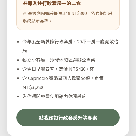
升等入住行政套房一泊二食
※ 暑假期間每房每晚加價 NT$300，依官網訂房
系統顯示為準。
今年度全新裝修行政套房，20坪一房一廳寬敞格
局
獨立小客廳、沙發休憩區與辦公書桌
含翌日早餐四客，定價 NT$420 / 客
含 Capriccio 饗渴望四人歡聚套餐，定價
NT$3,280
入住期間免費使用館內休閒設施
點我預訂行政套房升等專案