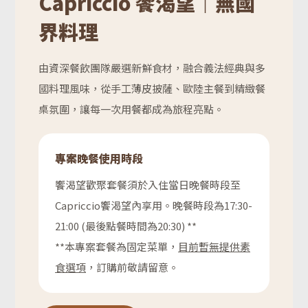
Capriccio 饗渴望｜無國
界料理
由資深餐飲團隊嚴選新鮮食材，融合義法經典與多
國料理風味，從手工薄皮披薩、歐陸主餐到精緻餐
桌氛圍，讓每一次用餐都成為旅程亮點。
專案晚餐使用時段
饗渴望歡聚套餐須於入住當日晚餐時段至
Capriccio饗渴望內享用。晚餐時段為17:30-
21:00 (最後點餐時間為20:30) **
**本專案套餐為固定菜單，
目前暫無提供素
食選項
，訂購前敬請留意。