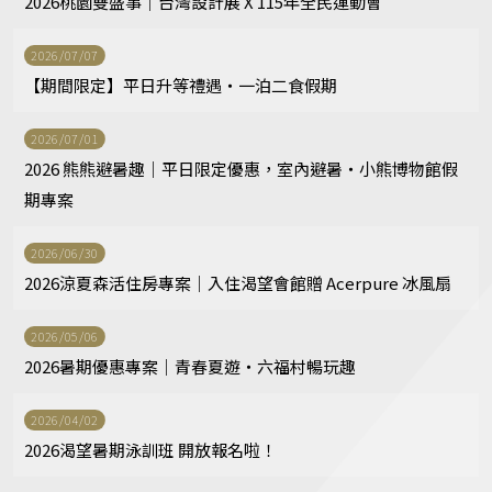
2026桃園雙盛事｜台灣設計展 X 115年全民運動會
2026/07/07
【期間限定】平日升等禮遇・一泊二食假期
2026/07/01
2026 熊熊避暑趣｜平日限定優惠，室內避暑・小熊博物館假
期專案
2026/06/30
2026涼夏森活住房專案｜入住渴望會館贈 Acerpure 冰風扇
2026/05/06
2026暑期優惠專案｜青春夏遊・六福村暢玩趣
2026/04/02
2026渴望暑期泳訓班 開放報名啦！