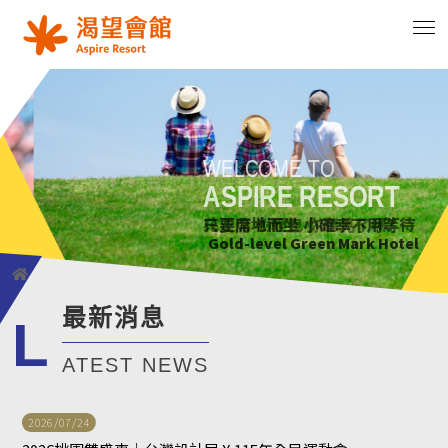
WELCOME TO
WELCOME TO
WELCOME TO
WELCOME TO
ASPIRE RESORT
ASPIRE RESORT
ASPIRE RESORT
ASPIRE RESORT
花正開 樹輕曳 你聽見了嗎?
只要席地而坐 小確幸不用等待
綠意萌動迎朝曦
花正開 樹輕曳 你聽見了嗎?
Gold-level Green Mark Hotel
Gold-level Green Mark Hotel
Gold-level Green Mark Hotel
Gold-level Green Mark Hotel
最新消息
L
ATEST NEWS
2026/07/24